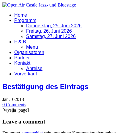
Home
Programm
Donnerstag, 25. Juni 2026
Freitag, 26. Juni 2026
Samstag, 27. Juni 2026
F & B
Menu
Organisatoren
Partner
Kontakt
Anreise
Vorverkauf
Bestätigung des Eintrags
Jan.
10
2013
0
Comments
[wysija_page]
Leave a comment
Du musst
angemeldet
sein, um einen Kommentar abzugeben.